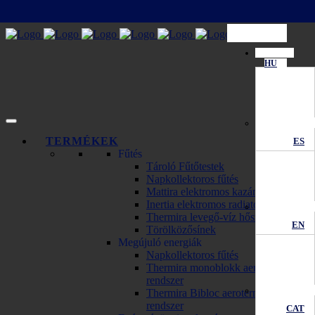
HU
TERMÉKEK
ES
Fűtés
Tároló Fűtőtestek
Napkollektoros fűtés
Mattira elektromos kazánok
Inertia elektromos radiator
Thermira levegő-víz hőszivattyú
EN
Törölközősínek
Megújuló energiák
Napkollektoros fűtés
Thermira monoblokk aerotermikus
rendszer
Thermira Bibloc aerotermikus
rendszer
CAT