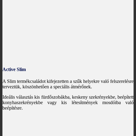
Active Slim
A Slim termékcsaládot kifejezetten a szűk helyekre való felszerelésre
terveztük, köszönhetően a speciális átmérőnek.
Ideális választás kis fürdőszobákba, keskeny szekrényekbe, beépített
konyhaszekrényekbe vagy kis létesítmények mosdóiba való
beépítésre.