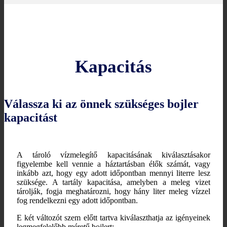
Kapacitás
Válassza ki az önnek szükséges bojler
kapacitást
A tároló vízmelegítő kapacitásának kiválasztásakor
figyelembe kell vennie a háztartásban élők számát, vagy
inkább azt, hogy egy adott időpontban mennyi literre lesz
szüksége. A tartály kapacitása, amelyben a meleg vizet
tárolják, fogja meghatározni, hogy hány liter meleg vízzel
fog rendelkezni egy adott időpontban.
E két változót szem előtt tartva kiválaszthatja az igényeinek
legmegfelelőbb méretű bojlert: