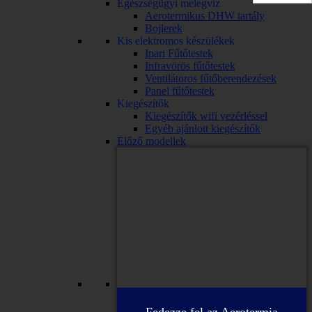
Egészségügyi melegvíz
Aerotermikus DHW tartály
Bojlerek
Kis elektromos készülékek
Ipari Fűtőtestek
Infravörös fűtőtestek
Ventilátoros fűtőberendezések
Panel fűtőtestek
Kiegészítők
Kiegészítők wifi vezérléssel
Egyéb ajánlott kiegészítők
Előző modellek