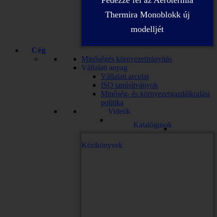
Fedezze fel az Aerotermia
Thermira Monoblokk új
modelljét
Cég
Minőségés környezetirányítás
Vállalati anyag
Vállalati arculat
ISO tanúsítványok
Minőség- és környezetgazdálkodási
politika
Videók
Katalógusok
Kézikönyvek