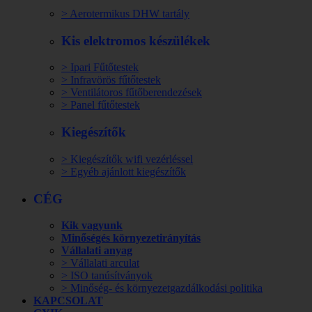
> Aerotermikus DHW tartály
Kis elektromos készülékek
> Ipari Fűtőtestek
> Infravörös fűtőtestek
> Ventilátoros fűtőberendezések
> Panel fűtőtestek
Kiegészítők
> Kiegészítők wifi vezérléssel
> Egyéb ajánlott kiegészítők
CÉG
Kik vagyunk
Minőségés környezetirányítás
Vállalati anyag
> Vállalati arculat
> ISO tanúsítványok
> Minőség- és környezetgazdálkodási politika
KAPCSOLAT