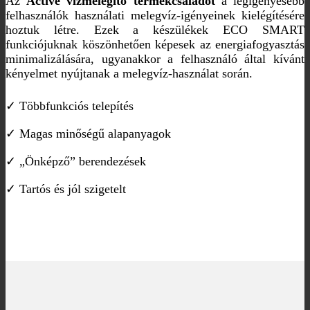
Az
Active vízmelegítő termékcsaládot
a legigényesebb
felhasználók használati melegvíz-igényeinek kielégítésére
hoztuk létre. Ezek a készülékek ECO SMART
funkciójuknak köszönhetően képesek az energiafogyasztás
minimalizálására, ugyanakkor a felhasználó által kívánt
kényelmet nyújtanak a melegvíz-használat során.
✓ Többfunkciós telepítés
✓ Magas minőségű alapanyagok
✓ „Önképző” berendezések
✓ Tartós és jól szigetelt