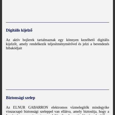
Digitális kijelző
Az aktív bojlerek tartalmaznak egy könnyen kezelhető digitális
kijelzőt, amely rendelkezik teljesítménymérővel és jelzi a berendezés
hibakódjait
Biztonsági szelep
Az ELNUR GABARRON elektromos vízmelegítők mindegyike
visszacsapó biztonsági szeleppel van ellátva, amely biztosítja, hogy a