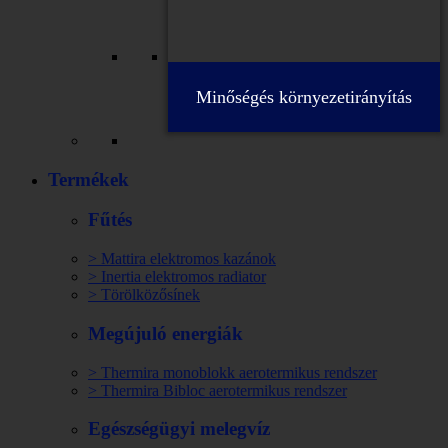
Minőségés környezetirányítás
Termékek
Fűtés
> Mattira elektromos kazánok
> Inertia elektromos radiator
> Törölközősínek
Megújuló energiák
> Thermira monoblokk aerotermikus rendszer
> Thermira Bibloc aerotermikus rendszer
Egészségügyi melegvíz