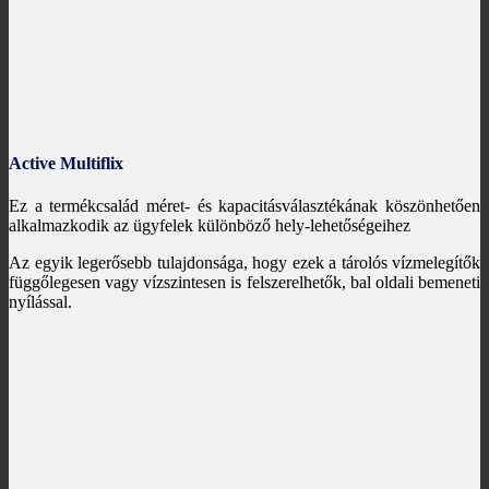
Active Multiflix
Ez a termékcsalád méret- és kapacitásválasztékának köszönhetően
alkalmazkodik az ügyfelek különböző hely-lehetőségeihez
Az egyik legerősebb tulajdonsága, hogy ezek a tárolós vízmelegítők
függőlegesen vagy vízszintesen is felszerelhetők, bal oldali bemeneti
nyílással.