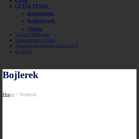
GYIK
LETÖLTÉSEK
Katalógusok
Kézikönyvek
Videók
Tároló Fűtőtestek
Napkollektoros fűtés
Thermira levegő-víz hőszivattyú
Bojlerek
Bojlerek
Home
>
Bojlerek