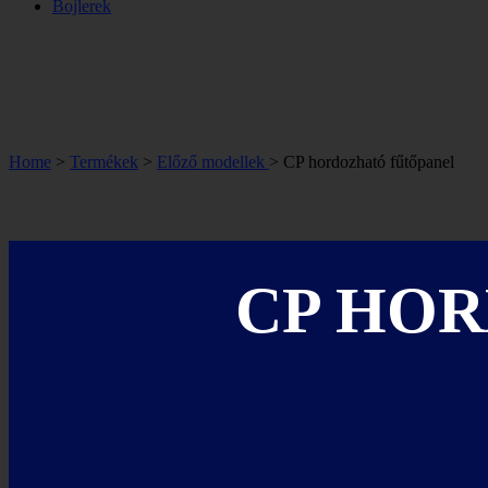
Bojlerek
Home
>
Termékek
>
Előző modellek
> CP hordozható fűtőpanel
CP HO