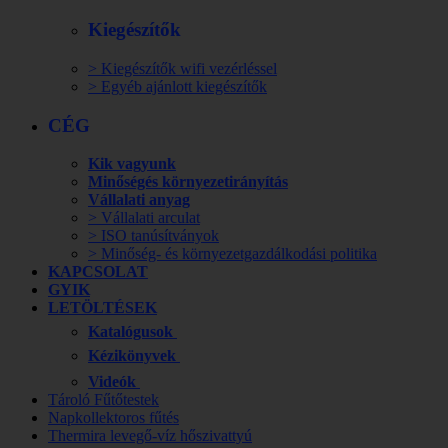
Kiegészítők
> Kiegészítők wifi vezérléssel
> Egyéb ajánlott kiegészítők
CÉG
Kik vagyunk
Minőségés környezetirányítás
Vállalati anyag
> Vállalati arculat
> ISO tanúsítványok
> Minőség- és környezetgazdálkodási politika
KAPCSOLAT
GYIK
LETÖLTÉSEK
Katalógusok
Kézikönyvek
Videók
Tároló Fűtőtestek
Napkollektoros fűtés
Thermira levegő-víz hőszivattyú