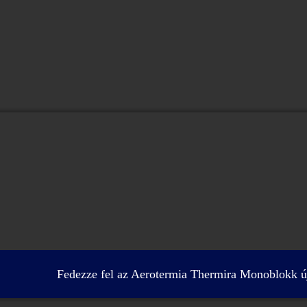
Fedezze fel az Aerotermia Thermira Monoblokk új