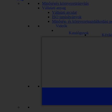
Minőségés környezetirányítás
Vállalati anyag
Vállalati arculat
ISO tanúsítványok
Minőség- és környezetgazdálkodási po
Videók
Katalógusok
Kézik