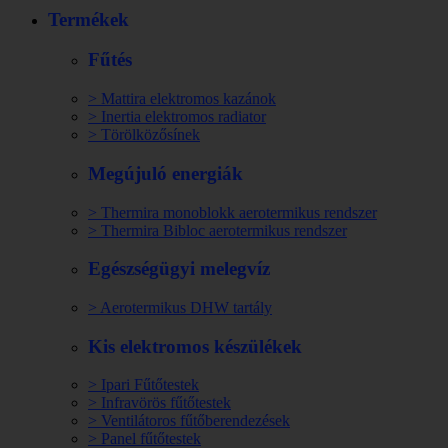
Termékek
Fűtés
> Mattira elektromos kazánok
> Inertia elektromos radiator
> Törölközősínek
Megújuló energiák
> Thermira monoblokk aerotermikus rendszer
> Thermira Bibloc aerotermikus rendszer
Egészségügyi melegvíz
> Aerotermikus DHW tartály
Kis elektromos készülékek
> Ipari Fűtőtestek
> Infravörös fűtőtestek
> Ventilátoros fűtőberendezések
> Panel fűtőtestek