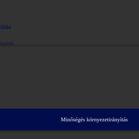
litika
önyvek
Minőségés környezetirányítás