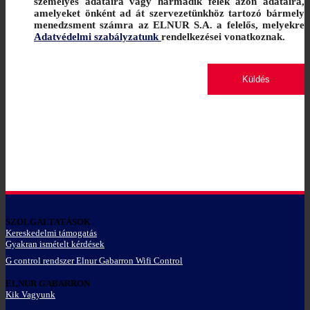
személyes adataira vagy harmadik felek azon adataira,
amelyeket önként ad át szervezetünkhöz tartozó bármely
menedzsment számra az ELNUR S.A. a felelős, melyekre
Adatvédelmi szabályzatunk
rendelkezései vonatkoznak.
SZOLGÁLTATÁSOK
Kereskedelmi támogatás
Gyakran ismételt kérdések
G control rendszer Elnur Gabarron Wifi Control
ELNUR GABARRON
Kik Vagyunk