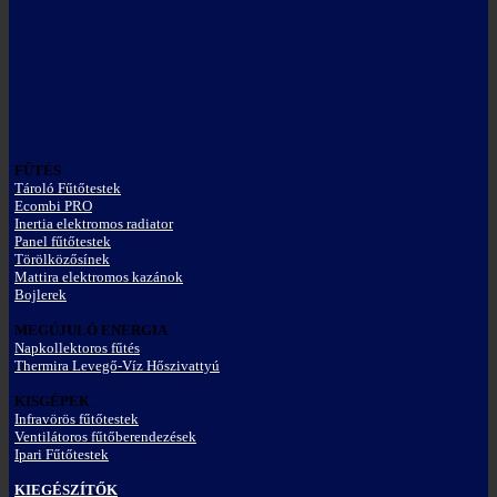
FŰTÉS
Tároló Fűtőtestek
Ecombi PRO
Inertia elektromos radiator
Panel fűtőtestek
Törölközősínek
Mattira elektromos kazánok
Bojlerek
MEGÚJULÓ ENERGIA
Napkollektoros fűtés
Thermira Levegő-Víz Hőszivattyú
KISGÉPEK
Infravörös fűtőtestek
Ventilátoros fűtőberendezések
Ipari Fűtőtestek
KIEGÉSZÍTŐK