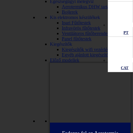
Egészségügyi melegvíz
Aerotermikus DHW tartály
Bojlerek
Kis elektromos készülékek
Ipari Fűtőtestek
Infravörös fűtőtestek
PT
Ventilátoros fűtőberendezések
Panel fűtőtestek
Kiegészítők
Kiegészítők wifi vezérléssel
Egyéb ajánlott kiegészítők
Előző modellek
CAT