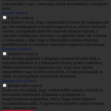
regisztrációhoz vagy a biztonsági elemek használatához a böngészés
során.
Egyedi cookie-k
Egyedi cookie-k
Ezek lehetővé teszik, hogy a felhasználó preferenciáit megjegyezzék
egy már meglátogatott weboldal böngészésekor, például a használt
nyelvet, a szolgáltatás eléréséhez használt böngésző típusát, a
regionális beállításokat, ahonnan a szolgáltatást elérte, stb. Ezeknek
a cookie-knak a célja, hogy a felhasználók számára könnyebb,
gördülékenyebb és személyre szabottabb böngészést biztosítsanak.
Elemzési Cookie-k
Elemzési Cookie-k
Ezek adatokat gyűjtenek a böngészés nyomon követése által, a
weboldal működése és a felhasználói élmény javítása érdekében.
Például információt szolgáltatnak arról, hogy mely oldalak
népszerűbbek vagy kevésbé népszerűek, és hányan látogatják az
oldalt. Az összegyűjtött információk névtelenek.
Reklám célú cookie-k
Reklám célú cookie-k
Ezeket arra használják, hogy a felhasználók számára vonzóbb és
relevánsabb hirdetéseket nyújtsanak a profiljuknak és
böngészésüknek megfelelően, feltéve, hogy ehhez kifejezett
hozzájárulásukat adták. A legtöbb ilyen hirdetési cookie harmadik
féltől származó cookie.