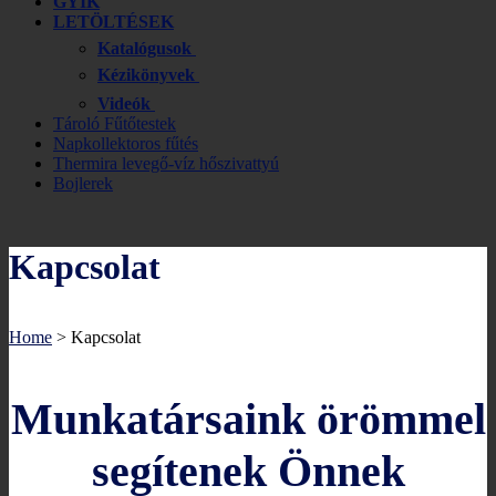
GYIK
LETÖLTÉSEK
Katalógusok
Kézikönyvek
Videók
Tároló Fűtőtestek
Napkollektoros fűtés
Thermira levegő-víz hőszivattyú
Bojlerek
Kapcsolat
Home
>
Kapcsolat
Munkatársaink örömmel
segítenek Önnek