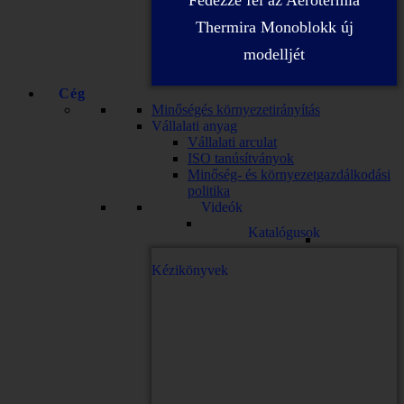
Fedezze fel az Aerotermia
Thermira Monoblokk új
modelljét
Cég
Minőségés környezetirányítás
Vállalati anyag
Vállalati arculat
ISO tanúsítványok
Minőség- és környezetgazdálkodási
politika
Videók
Katalógusok
Kézikönyvek