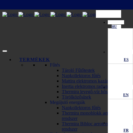
HU
TERMÉKEK
ES
Fűtés
Tároló Fűtőtestek
Napkollektoros fűtés
Mattira elektromos kazánok
Inertia elektromos radiator
Thermira levegő-víz hőszivattyú
EN
Törölközősínek
Megújuló energiák
Napkollektoros fűtés
Thermira monoblokk aerotermikus
rendszer
Thermira Bibloc aerotermikus
rendszer
FR