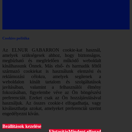
Cookies politika
Az ELNUR GABARRON cookie-kat használ,
amelyek szükségesek ahhoz, hogy biztonságos,
megbízható és megfelelően működő weboldalt
kínálhassunk Önnek. Más első- és harmadik féltől
származó cookiekat is használunk elemzési és
reklámozási célokra, amelyek segítenek a
weboldalon kínált tartalom és szolgáltatások
javításában, valamint a felhasználói élmény
fokozásában, figyelembe véve az Ön böngészési
preferenciáit. Ezeket csak az Ön hozzájárulásával
használjuk. Az összes cookie-t elfogadhatja, vagy
kiválaszthatja azokat, amelyeket preferenciái szerint
engedélyezni kíván.
Beállítások kezelése
Elutasítás
Mindent elfogad