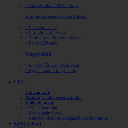
> Aerotermikus DHW tartály
Kis elektromos készülékek
> Ipari Fűtőtestek
> Infravörös fűtőtestek
> Ventilátoros fűtőberendezések
> Panel fűtőtestek
Kiegészítők
> Kiegészítők wifi vezérléssel
> Egyéb ajánlott kiegészítők
CÉG
Kik vagyunk
Minőségés környezetirányítás
Vállalati anyag
> Vállalati arculat
> ISO tanúsítványok
> Minőség- és környezetgazdálkodási politika
KAPCSOLAT