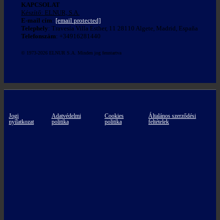
KAPCSOLAT
Készítő: ELNUR, S.A.
E-mail cím
:
[email protected]
Telephely
: Travesía Villa Esther, 11 28110 Algete, Madrid, España
Telefonszám
: +34916281440
© 1973-2026 ELNUR S.A. Minden jog fenntartva
Jogi
Adatvédelmi
Cookies
Általános szerződési
nyilatkozat
politika
politika
feltételek