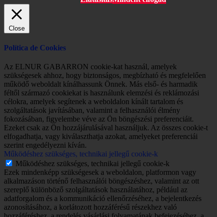
Close
Política de Cookies
Az ELNUR GABARRON cookie-kat használ, amelyek
szükségesek ahhoz, hogy biztonságos, megbízható és megfelelően
működő weboldalt kínálhassunk Önnek. Más első- és harmadik
féltől származó cookiekat is használunk elemzési és reklámozási
célokra, amelyek segítenek a weboldalon kínált tartalom és
szolgáltatások javításában, valamint a felhasználói élmény
fokozásában, figyelembe véve az Ön böngészési preferenciáit.
Ezeket csak az Ön hozzájárulásával használjuk. Az összes cookie-t
elfogadhatja, vagy kiválaszthatja azokat, amelyeket preferenciái
szerint engedélyezni kíván.
Működéshez szükséges, technikai jellegű cookie-k
Működéshez szükséges, technikai jellegű cookie-k
Ezek mindenképp szükségesek a weboldalon, platformon vagy
alkalmazáson történő felhasználói böngészéshez, valamint az ott
szereplő különböző szolgáltatások használatához, például az
adatforgalom és a kommunikáció ellenőrzéséhez, a bejelentkezés
azonosításához, a korlátozott hozzáférésű részekhez való
hozzáféréshez, a rendelés vásárlási folyamatának befejezéséhez, a