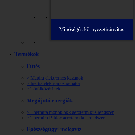
Minőségés környezetirányítás
Termékek
Fűtés
> Mattira elektromos kazánok
> Inertia elektromos radiator
> Törölközősínek
Megújuló energiák
> Thermira monoblokk aerotermikus rendszer
> Thermira Bibloc aerotermikus rendszer
Egészségügyi melegvíz