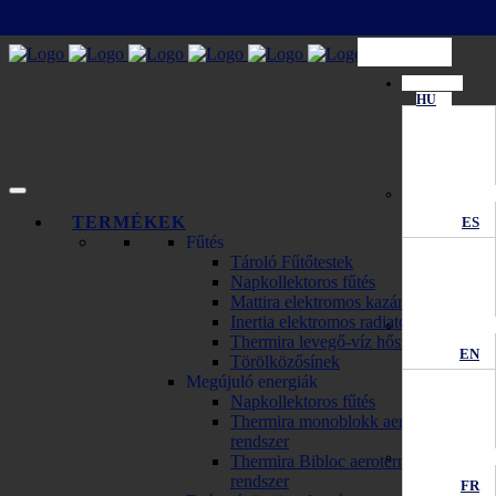
HU
TERMÉKEK
ES
Fűtés
Tároló Fűtőtestek
Napkollektoros fűtés
Mattira elektromos kazánok
Inertia elektromos radiator
Thermira levegő-víz hőszivattyú
EN
Törölközősínek
Megújuló energiák
Napkollektoros fűtés
Thermira monoblokk aerotermikus
rendszer
Thermira Bibloc aerotermikus
rendszer
FR