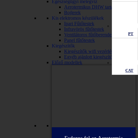
Egészségügyi melegvíz
Aerotermikus DHW tartály
Bojlerek
Kis elektromos készülékek
Ipari Fűtőtestek
Infravörös fűtőtestek
PT
Ventilátoros fűtőberendezések
Panel fűtőtestek
Kiegészítők
Kiegészítők wifi vezérléssel
Egyéb ajánlott kiegészítők
Előző modellek
CAT