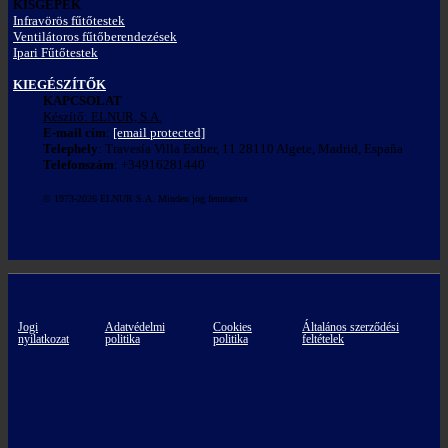
KISGÉPEK
Infravörös fűtőtestek
Ventilátoros fűtőberendezések
Ipari Fűtőtestek
KIEGÉSZÍTŐK
KAPCSOLAT
Készítő: ELNUR, S.A.
E-mail cím
:
[email protected]
Telephely
: Travesía Villa Esther, 11 28110 Algete, Madrid, España
Telefonszám
: +34916281440
© 1973-2026 ELNUR S.A. Minden jog fenntartva
Jogi
Adatvédelmi
Cookies
Általános szerződési
nyilatkozat
politika
politika
feltételek