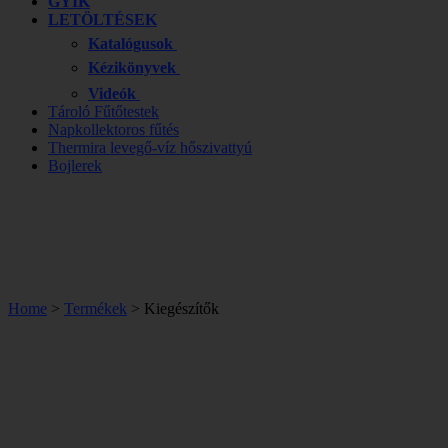
GYIK
LETÖLTÉSEK
Katalógusok
Kézikönyvek
Videók
Tároló Fűtőtestek
Napkollektoros fűtés
Thermira levegő-víz hőszivattyú
Bojlerek
Home
>
Termékek
> Kiegészítők