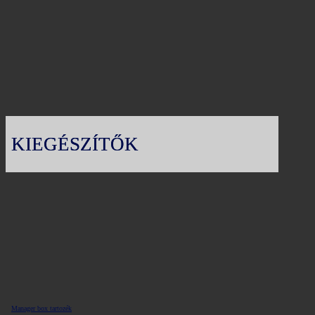
KIEGÉSZÍTŐK
Manager box tartozék