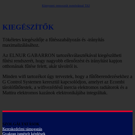
Környezeti termosztát membránnal TA3
KIEGÉSZÍTŐK
Tökéletes kiegészítője a fűtésszabályozás és -irányítás
maximalizálásához.
Az ELNUR GABARRON tartozékválasztékával kiegészítheti
fűtési rendszerét, hogy nagyobb ellenőrzést és irányítást kapjon
otthonának fűtése felett, akár távolról is.
Minden wifi tartozékot úgy terveztek, hogy a fűtőberendezésekhez a
G Control Systemen keresztül kapcsolódjon, amelyet az Ecombi
tárolófűtőtestek, a wifivezérlésű inercia elektromos radiátorok és a
Mattira elektromos kazánok elektronikájába integráltak.
SZOLGÁLTATÁSOK
Kereskedelmi támogatás
Gyakran ismételt kérdések