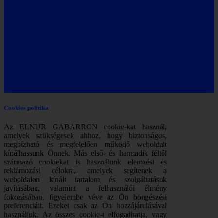
Cookies politika
Az ELNUR GABARRON cookie-kat használ,
amelyek szükségesek ahhoz, hogy biztonságos,
megbízható és megfelelően működő weboldalt
kínálhassunk Önnek. Más első- és harmadik féltől
származó cookiekat is használunk elemzési és
reklámozási célokra, amelyek segítenek a
weboldalon kínált tartalom és szolgáltatások
javításában, valamint a felhasználói élmény
fokozásában, figyelembe véve az Ön böngészési
preferenciáit. Ezeket csak az Ön hozzájárulásával
használjuk. Az összes cookie-t elfogadhatja, vagy