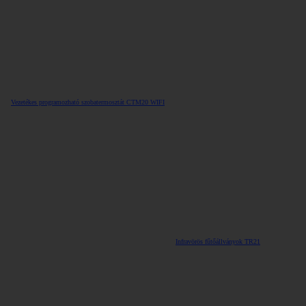
Vezetékes programozható szobatermosztát CTM20 WIFI
Infravörös fűtőállványok TR21