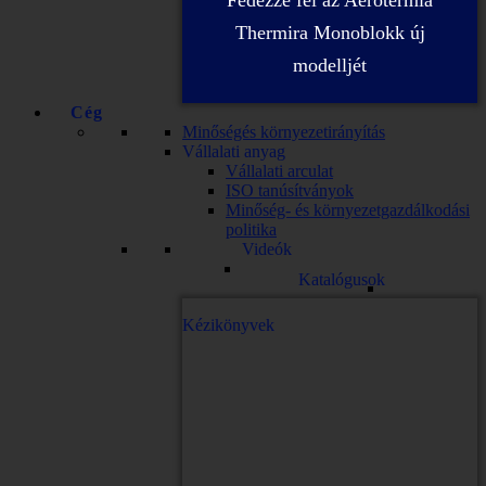
Fedezze fel az Aerotermia
Thermira Monoblokk új
modelljét
Cég
Minőségés környezetirányítás
Vállalati anyag
Vállalati arculat
ISO tanúsítványok
Minőség- és környezetgazdálkodási
politika
Videók
Katalógusok
Kézikönyvek