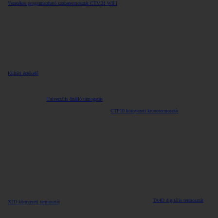
Vezetékes programozható szobatermosztát CTM21 WIFI
Kültéri érzékelő
Univerzális önálló támogatás
CTP10 környezeti kronotermosztát
TA4D digitális termosztát
X2D környezeti termosztát