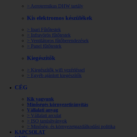
> Aerotermikus DHW tartály
Kis elektromos készülékek
> Ipari Fűtőtestek
> Infravörös fűtőtestek
> Ventilátoros fűtőberendezések
> Panel fűtőtestek
Kiegészítők
> Kiegészítők wifi vezérléssel
> Egyéb ajánlott kiegészítők
CÉG
Kik vagyunk
Minőségés környezetirányítás
Vállalati anyag
> Vállalati arculat
> ISO tanúsítványok
> Minőség- és környezetgazdálkodási politika
KAPCSOLAT