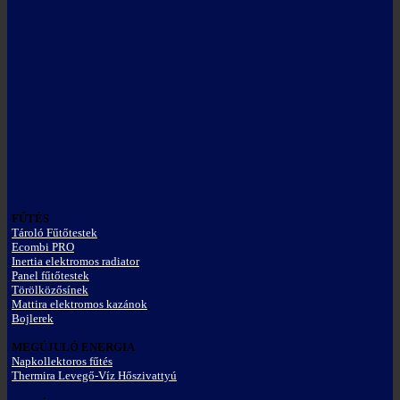
FŰTÉS
Tároló Fűtőtestek
Ecombi PRO
Inertia elektromos radiator
Panel fűtőtestek
Törölközősínek
Mattira elektromos kazánok
Bojlerek
MEGÚJULÓ ENERGIA
Napkollektoros fűtés
Thermira Levegő-Víz Hőszivattyú