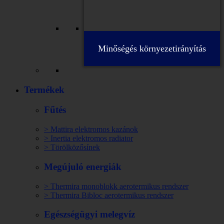
Minőségés környezetirányítás
Termékek
Fűtés
> Mattira elektromos kazánok
> Inertia elektromos radiator
> Törölközősínek
Megújuló energiák
> Thermira monoblokk aerotermikus rendszer
> Thermira Bibloc aerotermikus rendszer
Egészségügyi melegvíz