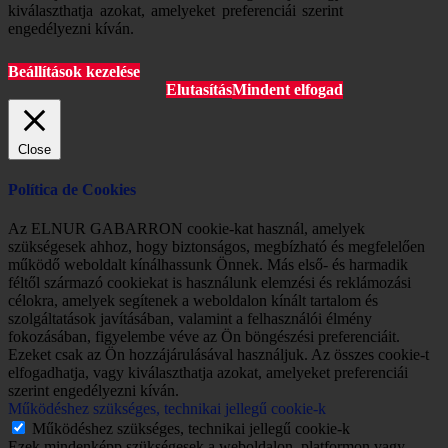
kiválaszthatja azokat, amelyeket preferenciái szerint
engedélyezni kíván.
Beállítások kezelése
Elutasítás
Mindent elfogad
Close
Política de Cookies
Az ELNUR GABARRON cookie-kat használ, amelyek
szükségesek ahhoz, hogy biztonságos, megbízható és megfelelően
működő weboldalt kínálhassunk Önnek. Más első- és harmadik
féltől származó cookiekat is használunk elemzési és reklámozási
célokra, amelyek segítenek a weboldalon kínált tartalom és
szolgáltatások javításában, valamint a felhasználói élmény
fokozásában, figyelembe véve az Ön böngészési preferenciáit.
Ezeket csak az Ön hozzájárulásával használjuk. Az összes cookie-t
elfogadhatja, vagy kiválaszthatja azokat, amelyeket preferenciái
szerint engedélyezni kíván.
Működéshez szükséges, technikai jellegű cookie-k
Működéshez szükséges, technikai jellegű cookie-k
Ezek mindenképp szükségesek a weboldalon, platformon vagy