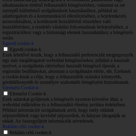
alkalmazáson történő felhasználói böngészéshez, valamint az ott
szereplő különböző szolgáltatások használatához, például az
adatforgalom és a kommunikáció ellenőrzéséhez, a bejelentkezés
azonosításához, a korlátozott hozzáférésű részekhez való
hozzáféréshez, a rendelés vásárlási folyamatának befejezéséhez, a
regisztrációhoz vagy a biztonsági elemek használatához a böngészés
során.
Egyedi cookie-k
Egyedi cookie-k
Ezek lehetővé teszik, hogy a felhasználó preferenciáit megjegyezzék
egy már meglátogatott weboldal böngészésekor, például a használt
nyelvet, a szolgáltatás eléréséhez használt böngésző típusát, a
regionális beállításokat, ahonnan a szolgáltatást elérte, stb. Ezeknek
a cookie-knak a célja, hogy a felhasználók számára könnyebb,
gördülékenyebb és személyre szabottabb böngészést biztosítsanak.
Elemzési Cookie-k
Elemzési Cookie-k
Ezek adatokat gyűjtenek a böngészés nyomon követése által, a
weboldal működése és a felhasználói élmény javítása érdekében.
Például információt szolgáltatnak arról, hogy mely oldalak
népszerűbbek vagy kevésbé népszerűek, és hányan látogatják az
oldalt. Az összegyűjtött információk névtelenek.
Reklám célú cookie-k
Reklám célú cookie-k