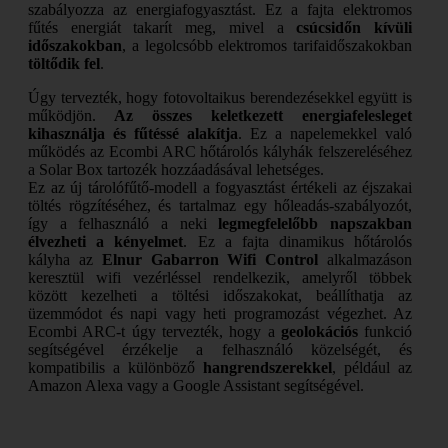
szabályozza az energiafogyasztást. Ez a fajta elektromos
fűtés energiát takarít meg, mivel a
csúcsidőn kívüli
időszakokban
, a legolcsóbb elektromos tarifaidőszakokban
töltődik fel
.
Úgy tervezték, hogy fotovoltaikus berendezésekkel együtt is
működjön.
Az összes keletkezett energiafelesleget
kihasználja és fűtéssé alakítja
. Ez a napelemekkel való
működés az Ecombi ARC hőtárolós kályhák felszereléséhez
a Solar Box tartozék hozzáadásával lehetséges.
Ez az új tárolófűtő-modell a fogyasztást értékeli az éjszakai
töltés rögzítéséhez, és tartalmaz egy hőleadás-szabályozót,
így a felhasználó a neki
legmegfelelőbb napszakban
élvezheti a kényelmet
. Ez a fajta dinamikus hőtárolós
kályha az
Elnur Gabarron Wifi Control
alkalmazáson
keresztül wifi vezérléssel rendelkezik, amelyről többek
között kezelheti a töltési időszakokat, beállíthatja az
üzemmódot és napi vagy heti programozást végezhet. Az
Ecombi ARC-t úgy tervezték, hogy a
geolokációs
funkció
segítségével érzékelje a felhasználó közelségét, és
kompatibilis a különböző
hangrendszerekkel
, például az
Amazon Alexa vagy a Google Assistant segítségével.