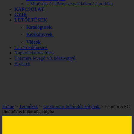
> Minőség- és környezetgazdálkodási politika
KAPCSOLAT
GYIK
LETÖLTÉSEK
Katalógusok
Kézikönyvek
Videók
Tároló Fűtőtestek
Napkollektoros fűtés
Thermira levegő-víz hőszivattyú
Bojlerek
Home
>
Termékek
>
Elektromos hőtárolós kályhak
> Ecombi ARC
dinamikus hőtárolós kályha