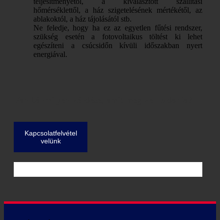
teljesítményétől, a kiválasztott szállítási
hőmérséklettől, a ház szigetelésének mértékétől, az
ablakoktól, a ház tájolásától stb.
Ne feledje, hogy ha ez az egyetlen fűtési rendszer,
szükség esetén a fotovoltaikus töltést ki lehet
egészíteni a csúcsidőn kívüli időszakban nyert
energiával.
Van bármilyen kérdése, amit meg kell oldania?
Kapcsolatfelvétel
velünk