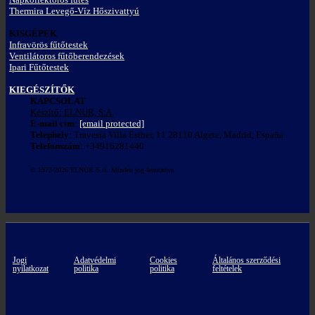
Thermira Levegő-Víz Hőszivattyú
KISGÉPEK
Infravörös fűtőtestek
Ventilátoros fűtőberendezések
Ipari Fűtőtestek
KIEGÉSZÍTŐK
KAPCSOLAT
Készítő: ELNUR, S.A.
E-mail cím
:
[email protected]
Telephely
: Travesía Villa Esther, 11 28110 Algete, Madrid, España
Telefonszám
: +34916281440
© 1973-2026 ELNUR S.A. Minden jog fenntartva
Jogi
Adatvédelmi
Cookies
Általános szerződési
nyilatkozat
politika
politika
feltételek