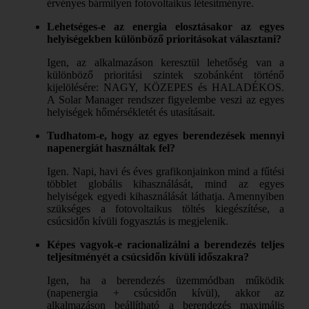
érvényes bármilyen fotovoltaikus létesítményre.
Lehetséges-e az energia elosztásakor az egyes
helyiségekben különböző prioritásokat választani?
Igen, az alkalmazáson keresztül lehetőség van a
különböző prioritási szintek szobánként történő
kijelölésére: NAGY, KÖZEPES és HALADÉKOS.
A Solar Manager rendszer figyelembe veszi az egyes
helyiségek hőmérsékletét és utasításait.
Tudhatom-e, hogy az egyes berendezések mennyi
napenergiát használtak fel?
Igen. Napi, havi és éves grafikonjainkon mind a fűtési
többlet globális kihasználását, mind az egyes
helyiségek egyedi kihasználását láthatja. Amennyiben
szükséges a fotovoltaikus töltés kiegészítése, a
csúcsidőn kívüli fogyasztás is megjelenik.
Képes vagyok-e racionalizálni a berendezés teljes
teljesítményét a csúcsidőn kívüli időszakra?
Igen, ha a berendezés üzemmódban működik
(napenergia + csúcsidőn kívül), akkor az
alkalmazáson beállítható a berendezés maximális