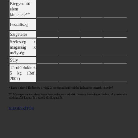
Kiegyenlítő
250 W
550 W
750 W
1000 W
elem
kimenete**
220-240
220-240
220-240
220-240 V~
Feszültség
V~
V~
V~
Clase I
Clase I
Clase I
Clase I
Szigetelés
Szélesség x
49x73x19,5
72x73x19,5
95x73x19,5
117x73x19,5
magasság x
cm
cm
cm
cm
mélység
54 kg
97 kg
140 kg
183 kg
Súly
Tárolóblokkok
6
12
18
24
5 kg (Ref.
2007)
* Ezek a tároló fűtőtestek 1 vagy 2 konfigurálható töltési időszakot tesznek lehetővé.
** A kompenzációs elem kapacitása soha nem adódik hozzá a tárolókapacitáshoz. A maximális
csatlakozási kapacitás a tároló fűtőkapacitás.
KIEGÉSZÍTŐK