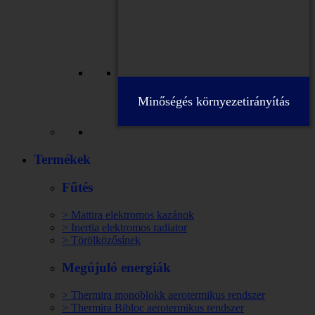
Minőségés környezetirányítás
Termékek
Fűtés
> Mattira elektromos kazánok
> Inertia elektromos radiator
> Törölközősínek
Megújuló energiák
> Thermira monoblokk aerotermikus rendszer
> Thermira Bibloc aerotermikus rendszer