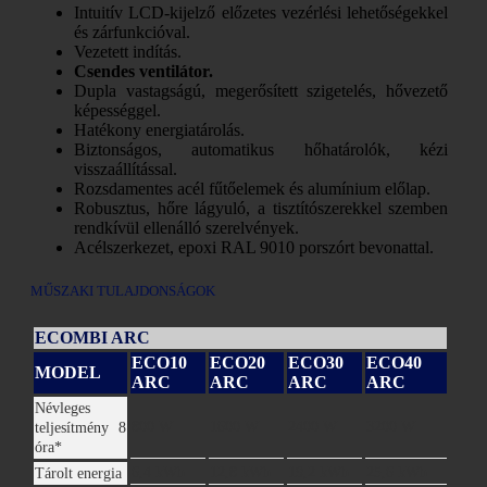
Intuitív LCD-kijelző előzetes vezérlési lehetőségekkel
és zárfunkcióval.
Vezetett indítás.
Csendes ventilátor.
Dupla vastagságú, megerősített szigetelés, hővezető
képességgel.
Hatékony energiatárolás.
Biztonságos, automatikus hőhatárolók, kézi
visszaállítással.
Rozsdamentes acél fűtőelemek és alumínium előlap.
Robusztus, hőre lágyuló, a tisztítószerekkel szemben
rendkívül ellenálló szerelvények.
Acélszerkezet, epoxi RAL 9010 porszórt bevonattal.
MŰSZAKI TULAJDONSÁGOK
ECOMBI ARC
ECO10
ECO20
ECO30
ECO40
MODEL
ARC
ARC
ARC
ARC
Névleges
800 W
1600 W
2400 W
3200 W
teljesítmény 8
óra*
6,4 kWh
12,8 kWh
19,2 kWh
25,6 kWh
Tárolt energia