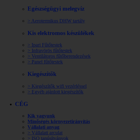
Egészségügyi melegvíz
> Aerotermikus DHW tartály
Kis elektromos készülékek
> Ipari Fűtőtestek
> Infravörös fűtőtestek
> Ventilátoros fűtőberendezések
> Panel fűtőtestek
Kiegészítők
> Kiegészítők wifi vezérléssel
> Egyéb ajánlott kiegészítők
CÉG
Kik vagyunk
Minőségés környezetirányítás
Vállalati anyag
> Vállalati arculat
> ISO tanúsítványok