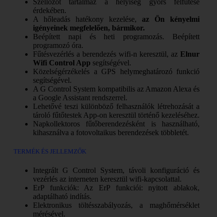
Szellőzőt tartalmaz a helyiség gyors felfűtése
érdekében.
A hőleadás hatékony kezelése,
az Ön kényelmi
igényeinek megfelelően, bármikor.
Beépített napi és heti programozás. Beépített
programozó óra.
Fűtésvezérlés a berendezés wifi-n keresztül, az
Elnur
Wifi Control App
segítségével.
Közelségérzékelés a GPS helymeghatározó funkció
segítségével.
A G Control System kompatibilis az Amazon Alexa és
a Google Assistant rendszerrel.
Lehetővé teszi különböző felhasználók létrehozását a
tároló fűtőtestek App-on keresztül történő kezeléséhez.
Napkollektoros fűtőberendezésként is használható,
kihasználva a fotovoltaikus berendezések többletét.
TERMÉK ÉS JELLEMZŐK
Integrált G Control System, távoli konfiguráció és
vezérlés az interneten keresztül wifi-kapcsolattal.
ErP funkciók: Az ErP funkciói: nyitott ablakok,
adaptálható indítás.
Elektronikus töltésszabályozás, a maghőmérséklet
mérésével.