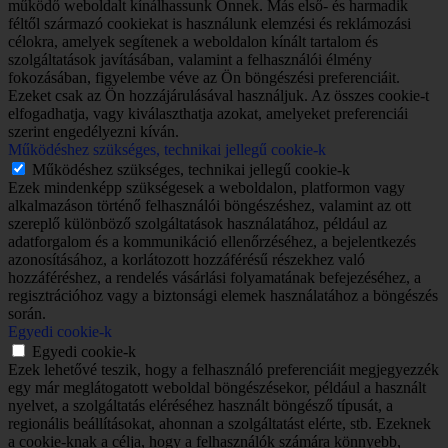
működő weboldalt kínálhassunk Önnek. Más első- és harmadik
féltől származó cookiekat is használunk elemzési és reklámozási
célokra, amelyek segítenek a weboldalon kínált tartalom és
szolgáltatások javításában, valamint a felhasználói élmény
fokozásában, figyelembe véve az Ön böngészési preferenciáit.
Ezeket csak az Ön hozzájárulásával használjuk. Az összes cookie-t
elfogadhatja, vagy kiválaszthatja azokat, amelyeket preferenciái
szerint engedélyezni kíván.
Működéshez szükséges, technikai jellegű cookie-k
Működéshez szükséges, technikai jellegű cookie-k
Ezek mindenképp szükségesek a weboldalon, platformon vagy
alkalmazáson történő felhasználói böngészéshez, valamint az ott
szereplő különböző szolgáltatások használatához, például az
adatforgalom és a kommunikáció ellenőrzéséhez, a bejelentkezés
azonosításához, a korlátozott hozzáférésű részekhez való
hozzáféréshez, a rendelés vásárlási folyamatának befejezéséhez, a
regisztrációhoz vagy a biztonsági elemek használatához a böngészés
során.
Egyedi cookie-k
Egyedi cookie-k
Ezek lehetővé teszik, hogy a felhasználó preferenciáit megjegyezzék
egy már meglátogatott weboldal böngészésekor, például a használt
nyelvet, a szolgáltatás eléréséhez használt böngésző típusát, a
regionális beállításokat, ahonnan a szolgáltatást elérte, stb. Ezeknek
a cookie-knak a célja, hogy a felhasználók számára könnyebb,