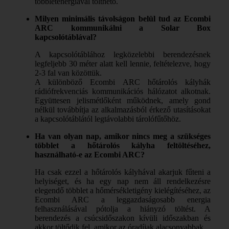
többletenergiával tölthető.
Milyen minimális távolságon belül tud az Ecombi
ARC kommunikálni a Solar Box
kapcsolótáblával?
A kapcsolótáblához legközelebbi berendezésnek
legfeljebb 30 méter alatt kell lennie, feltételezve, hogy
2-3 fal van közöttük.
A különböző Ecombi ARC hőtárolós kályhák
rádiófrekvenciás kommunikációs hálózatot alkotnak.
Együttesen jelismétlőként működnek, amely gond
nélkül továbbítja az alkalmazásból érkező utasításokat
a kapcsolótáblától legtávolabbi tárolófűtőhöz.
Ha van olyan nap, amikor nincs meg a szükséges
többlet a hőtárolós kályha feltöltéséhez,
használható-e az Ecombi ARC?
Ha csak ezzel a hőtárolós kályhával akarjuk fűteni a
helyiséget, és ha egy nap nem áll rendelkezésre
elegendő többlet a hőmérsékletigény kielégítéséhez, az
Ecombi ARC a leggazdaságosabb energia
felhasználásával pótolja a hiányzó töltést. A
berendezés a csúcsidőszakon kívüli időszakban és
akkor töltődik fel, amikor az óradíjak alacsonyabbak.