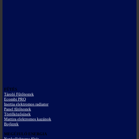
FŰTÉS
Tároló Fűtőtestek
Ecombi PRO
Inertia elektromos radiator
Panel fűtőtestek
Törölközősínek
Mattira elektromos kazánok
Bojlerek
MEGÚJULÓ ENERGIA
Napkollektoros fűtés