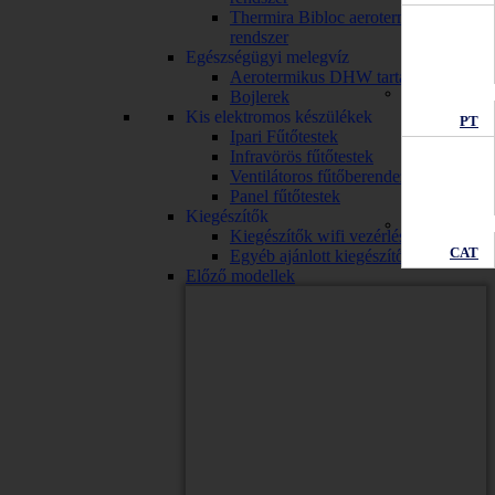
Thermira Bibloc aerotermikus
rendszer
Egészségügyi melegvíz
Aerotermikus DHW tartály
Bojlerek
Kis elektromos készülékek
PT
Ipari Fűtőtestek
Infravörös fűtőtestek
Ventilátoros fűtőberendezések
Panel fűtőtestek
Kiegészítők
Kiegészítők wifi vezérléssel
CAT
Egyéb ajánlott kiegészítők
Előző modellek