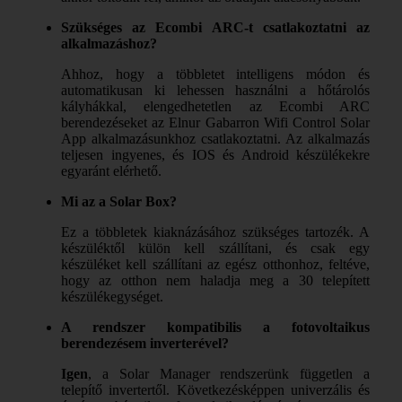
Szükséges az Ecombi ARC-t csatlakoztatni az
alkalmazáshoz?
Ahhoz, hogy a többletet intelligens módon és
automatikusan ki lehessen használni a hőtárolós
kályhákkal, elengedhetetlen az Ecombi ARC
berendezéseket az Elnur Gabarron Wifi Control Solar
App alkalmazásunkhoz csatlakoztatni. Az alkalmazás
teljesen ingyenes, és IOS és Android készülékekre
egyaránt elérhető.
Mi az a Solar Box?
Ez a többletek kiaknázásához szükséges tartozék. A
készüléktől külön kell szállítani, és csak egy
készüléket kell szállítani az egész otthonhoz, feltéve,
hogy az otthon nem haladja meg a 30 telepített
készülékegységet.
A rendszer kompatibilis a fotovoltaikus
berendezésem inverterével?
Igen
, a Solar Manager rendszerünk független a
telepítő invertertől. Következésképpen univerzális és