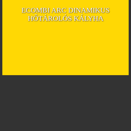
ECOMBI ARC DINAMIKUS
HŐTÁROLÓS KÁLYHA