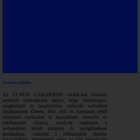
Cookies politika
Az ELNUR GABARRON cookie-kat használ,
amelyek szükségesek ahhoz, hogy biztonságos,
megbízható és megfelelően működő weboldalt
kínálhassunk Önnek. Más első- és harmadik féltől
származó cookiekat is használunk elemzési és
reklámozási célokra, amelyek segítenek a
weboldalon kínált tartalom és szolgáltatások
javításában, valamint a felhasználói élmény
fokozásában, figyelembe véve az Ön böngészési