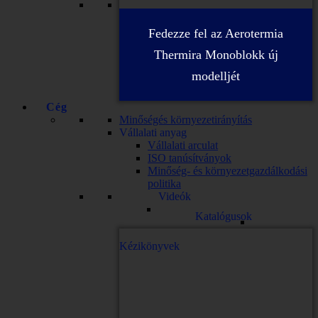
Fedezze fel az Aerotermia
Thermira Monoblokk új
modelljét
Cég
Minőségés környezetirányítás
Vállalati anyag
Vállalati arculat
ISO tanúsítványok
Minőség- és környezetgazdálkodási
politika
Videók
Katalógusok
Kézikönyvek