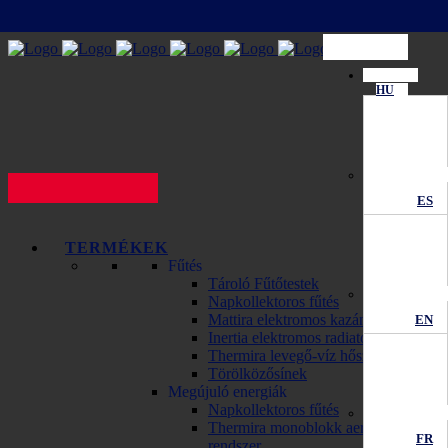
HU
ES
TERMÉKEK
Fűtés
Tároló Fűtőtestek
Napkollektoros fűtés
Mattira elektromos kazánok
EN
Inertia elektromos radiator
Thermira levegő-víz hőszivattyú
Törölközősínek
Megújuló energiák
Napkollektoros fűtés
Thermira monoblokk aerotermikus
FR
rendszer