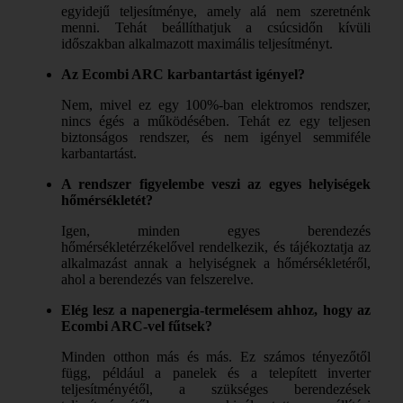
egyidejű teljesítménye, amely alá nem szeretnénk
menni. Tehát beállíthatjuk a csúcsidőn kívüli
időszakban alkalmazott maximális teljesítményt.
Az Ecombi ARC karbantartást igényel?
Nem, mivel ez egy 100%-ban elektromos rendszer,
nincs égés a működésében. Tehát ez egy teljesen
biztonságos rendszer, és nem igényel semmiféle
karbantartást.
A rendszer figyelembe veszi az egyes helyiségek
hőmérsékletét?
Igen, minden egyes berendezés
hőmérsékletérzékelővel rendelkezik, és tájékoztatja az
alkalmazást annak a helyiségnek a hőmérsékletéről,
ahol a berendezés van felszerelve.
Elég lesz a napenergia-termelésem ahhoz, hogy az
Ecombi ARC-vel fűtsek?
Minden otthon más és más. Ez számos tényezőtől
függ, például a panelek és a telepített inverter
teljesítményétől, a szükséges berendezések