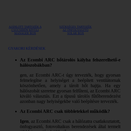
AJÁNLOTT TARTOZÉK A
SZÜKSÉGES TARTOZÉK
CSÚCSIDŐN KÍVÜLI
AZ ÖNFOGYASZTÓ
MANAGER BOX
SOLAR BOX
GYAKORI KÉRDÉSEK
Az Ecombi ARC hőtárolós kályha felszerelhető-e
hálószobákban?
gen, az Ecombi ARC-t úgy tervezték, hogy gyorsan
felmelegítse a helyiséget a beépített ventilátornak
köszönhetően, amely a tárolt hőt hajtja. Ha egy
hálószobát szeretne gyorsan felfűteni, az Ecombi ARC
kiváló választás. Ezt a típusú tárolós fűtőberendezést
azonban nagy helyiségekbe való beépítésre tervezték.
Az Ecombi ARC csak többletekkel működik?
Igen
, az Ecombi ARC csak a hálózatra csatlakoztatott,
önfogyasztó, fotovoltaikus berendezések által termelt