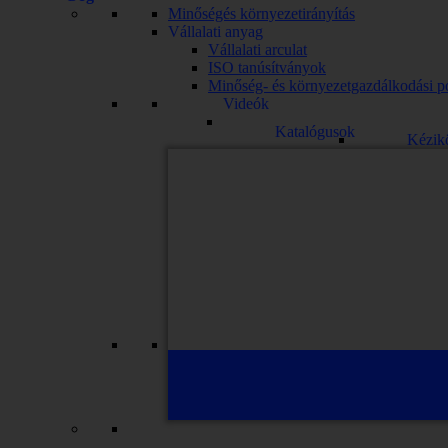
Minőségés környezetirányítás
Vállalati anyag
Vállalati arculat
ISO tanúsítványok
Minőség- és környezetgazdálkodási po
Videók
Katalógusok
Kézik