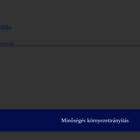
litika
önyvek
Minőségés környezetirányítás