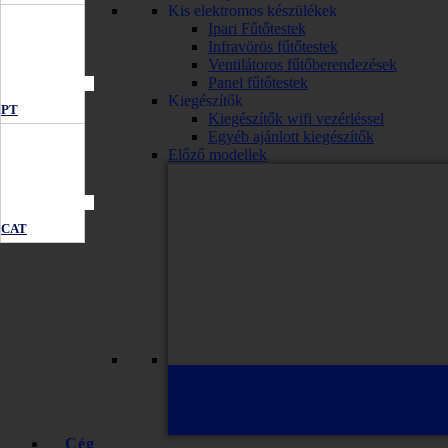
Kis elektromos készülékek
Ipari Fűtőtestek
Infravörös fűtőtestek
Ventilátoros fűtőberendezések
Panel fűtőtestek
Kiegészítők
PT
Kiegészítők wifi vezérléssel
Egyéb ajánlott kiegészítők
Előző modellek
CAT
Cég