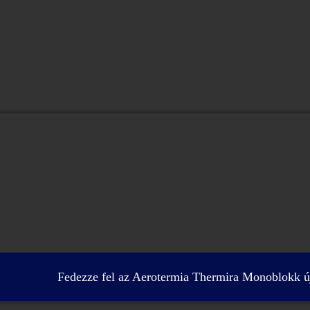
Fedezze fel az Aerotermia Thermira Monoblokk új