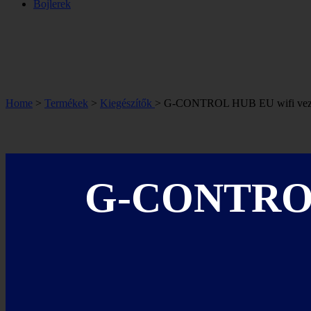
Bojlerek
Home
>
Termékek
>
Kiegészítők
> G-CONTROL HUB EU wifi vezé
G-CONTRO