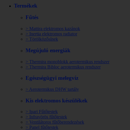
Termékek
Fűtés
> Mattira elektromos kazánok
> Inertia elektromos radiator
> Törölközősínek
Megújuló energiák
> Thermira monoblokk aerotermikus rendszer
> Thermira Bibloc aerotermikus rendszer
Egészségügyi melegvíz
> Aerotermikus DHW tartály
Kis elektromos készülékek
> Ipari Fűtőtestek
> Infravörös fűtőtestek
> Ventilátoros fűtőberendezések
> Panel fűtőtestek