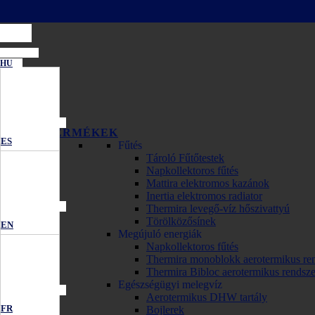
HU
TERMÉKEK
ES
Fűtés
Tároló Fűtőtestek
Napkollektoros fűtés
Mattira elektromos kazánok
Inertia elektromos radiator
Thermira levegő-víz hőszivattyú
Törölközősínek
EN
Megújuló energiák
Napkollektoros fűtés
Thermira monoblokk aerotermikus re
Thermira Bibloc aerotermikus rendsze
Egészségügyi melegvíz
Aerotermikus DHW tartály
FR
Bojlerek