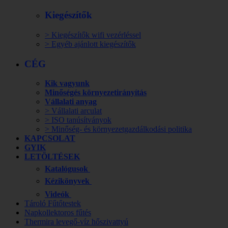
Kiegészítők
> Kiegészítők wifi vezérléssel
> Egyéb ajánlott kiegészítők
CÉG
Kik vagyunk
Minőségés környezetirányítás
Vállalati anyag
> Vállalati arculat
> ISO tanúsítványok
> Minőség- és környezetgazdálkodási politika
KAPCSOLAT
GYIK
LETÖLTÉSEK
Katalógusok
Kézikönyvek
Videók
Tároló Fűtőtestek
Napkollektoros fűtés
Thermira levegő-víz hőszivattyú