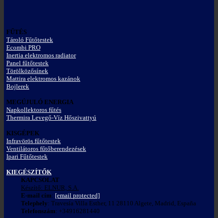
FŰTÉS
Tároló Fűtőtestek
Ecombi PRO
Inertia elektromos radiator
Panel fűtőtestek
Törölközősínek
Mattira elektromos kazánok
Bojlerek
MEGÚJULÓ ENERGIA
Napkollektoros fűtés
Thermira Levegő-Víz Hőszivattyú
KISGÉPEK
Infravörös fűtőtestek
Ventilátoros fűtőberendezések
Ipari Fűtőtestek
KIEGÉSZÍTŐK
KAPCSOLAT
Készítő: ELNUR, S.A.
E-mail cím
:
[email protected]
Telephely
: Travesía Villa Esther, 11 28110 Algete, Madrid, España
Telefonszám
: +34916281440