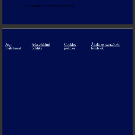
© 1973-2026 ELNUR S.A. Minden jog fenntartva
Jogi
Adatvédelmi
Cookies
Általános szerződési
nyilatkozat
politika
politika
feltételek