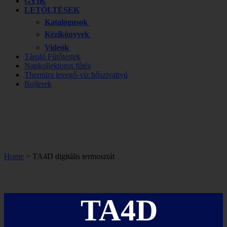
GYIK
LETÖLTÉSEK
Katalógusok
Kézikönyvek
Videók
Tároló Fűtőtestek
Napkollektoros fűtés
Thermira levegő-víz hőszivattyú
Bojlerek
Home
>
TA4D digitális termosztát
TA4D