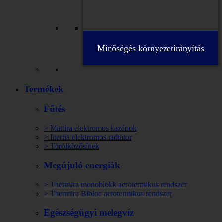
Minőségés környezetirányítás
Termékek
Fűtés
> Mattira elektromos kazánok
> Inertia elektromos radiator
> Törölközősínek
Megújuló energiák
> Thermira monoblokk aerotermikus rendszer
> Thermira Bibloc aerotermikus rendszer
Egészségügyi melegvíz