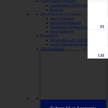
Egészségügyi melegvíz
Aerotermikus DHW tartály
Bojlerek
Kis elektromos készülékek
Ipari Fűtőtestek
Infravörös fűtőtestek
PT
Ventilátoros fűtőberendezések
Panel fűtőtestek
Kiegészítők
Kiegészítők wifi vezérléssel
Egyéb ajánlott kiegészítők
Előző modellek
CAT