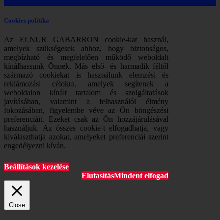
Cookies politika
Az ELNUR GABARRON cookie-kat használ,
amelyek szükségesek ahhoz, hogy biztonságos,
megbízható és megfelelően működő weboldalt
kínálhassunk Önnek. Más első- és harmadik féltől
származó cookiekat is használunk elemzési és
reklámozási célokra, amelyek segítenek a
weboldalon kínált tartalom és szolgáltatások
javításában, valamint a felhasználói élmény
fokozásában, figyelembe véve az Ön böngészési
preferenciáit. Ezeket csak az Ön hozzájárulásával
használjuk. Az összes cookie-t elfogadhatja, vagy
kiválaszthatja azokat, amelyeket preferenciái szerint
engedélyezni kíván.
Beállítások kezelése
Elutasítás
Mindent elfogad
Close