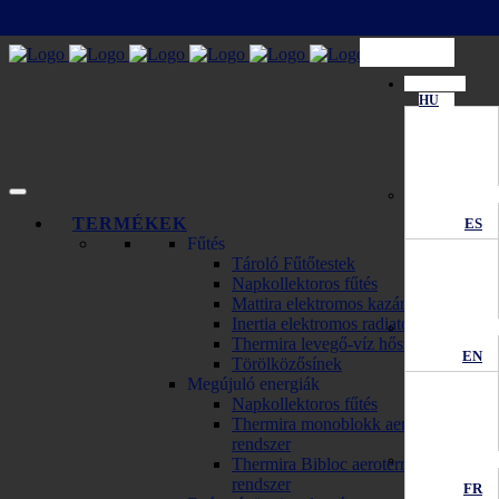
HU
TERMÉKEK
ES
Fűtés
Tároló Fűtőtestek
Napkollektoros fűtés
Mattira elektromos kazánok
Inertia elektromos radiator
Thermira levegő-víz hőszivattyú
EN
Törölközősínek
Megújuló energiák
Napkollektoros fűtés
Thermira monoblokk aerotermikus
rendszer
Thermira Bibloc aerotermikus
rendszer
FR