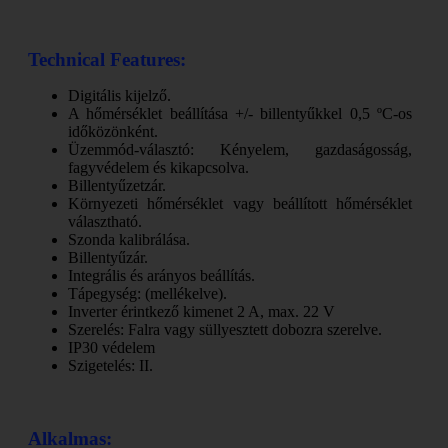
Technical Features:
Digitális kijelző.
A hőmérséklet beállítása +/- billentyűkkel 0,5 ºC-os
időközönként.
Üzemmód-választó: Kényelem, gazdaságosság,
fagyvédelem és kikapcsolva.
Billentyűzetzár.
Környezeti hőmérséklet vagy beállított hőmérséklet
választható.
Szonda kalibrálása.
Billentyűzár.
Integrális és arányos beállítás.
Tápegység: (mellékelve).
Inverter érintkező kimenet 2 A, max. 22 V
Szerelés: Falra vagy süllyesztett dobozra szerelve.
IP30 védelem
Szigetelés: II.
Alkalmas: