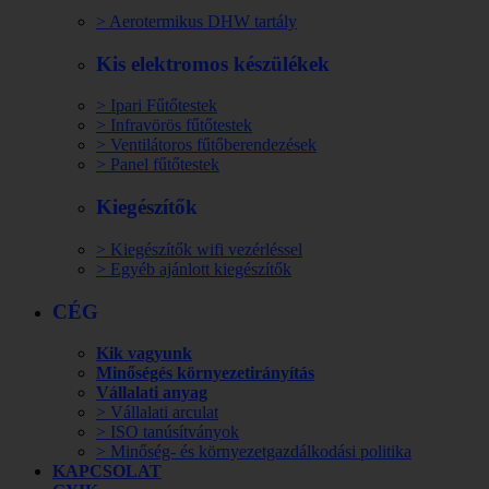
> Aerotermikus DHW tartály
Kis elektromos készülékek
> Ipari Fűtőtestek
> Infravörös fűtőtestek
> Ventilátoros fűtőberendezések
> Panel fűtőtestek
Kiegészítők
> Kiegészítők wifi vezérléssel
> Egyéb ajánlott kiegészítők
CÉG
Kik vagyunk
Minőségés környezetirányítás
Vállalati anyag
> Vállalati arculat
> ISO tanúsítványok
> Minőség- és környezetgazdálkodási politika
KAPCSOLAT