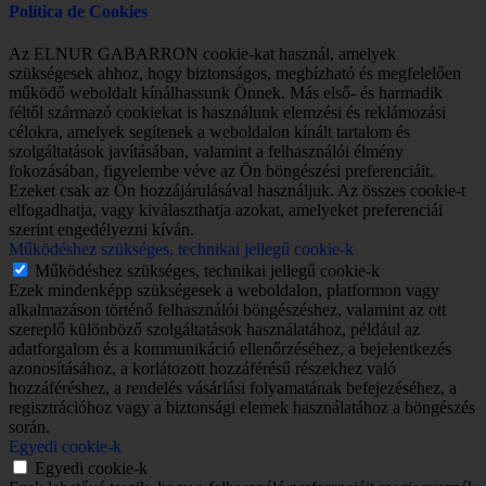
Política de Cookies
Az ELNUR GABARRON cookie-kat használ, amelyek
szükségesek ahhoz, hogy biztonságos, megbízható és megfelelően
működő weboldalt kínálhassunk Önnek. Más első- és harmadik
féltől származó cookiekat is használunk elemzési és reklámozási
célokra, amelyek segítenek a weboldalon kínált tartalom és
szolgáltatások javításában, valamint a felhasználói élmény
fokozásában, figyelembe véve az Ön böngészési preferenciáit.
Ezeket csak az Ön hozzájárulásával használjuk. Az összes cookie-t
elfogadhatja, vagy kiválaszthatja azokat, amelyeket preferenciái
szerint engedélyezni kíván.
Működéshez szükséges, technikai jellegű cookie-k
Működéshez szükséges, technikai jellegű cookie-k
Ezek mindenképp szükségesek a weboldalon, platformon vagy
alkalmazáson történő felhasználói böngészéshez, valamint az ott
szereplő különböző szolgáltatások használatához, például az
adatforgalom és a kommunikáció ellenőrzéséhez, a bejelentkezés
azonosításához, a korlátozott hozzáférésű részekhez való
hozzáféréshez, a rendelés vásárlási folyamatának befejezéséhez, a
regisztrációhoz vagy a biztonsági elemek használatához a böngészés
során.
Egyedi cookie-k
Egyedi cookie-k