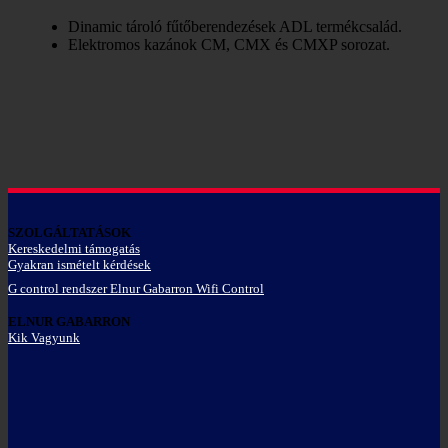
Dinamic tároló fűtőberendezések ADL termékcsalád.
Elektromos kazánok CM, CMX és CMXP sorozat.
SZOLGÁLTATÁSOK
Kereskedelmi támogatás
Gyakran ismételt kérdések
G control rendszer Elnur Gabarron Wifi Control
ELNUR GABARRON
Kik Vagyunk