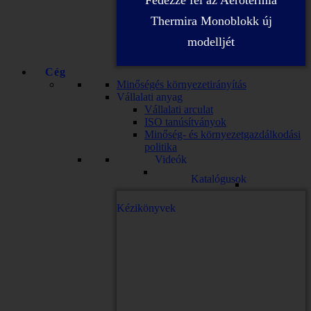
Fedezze fel az Aerotermia
Thermira Monoblokk új
modelljét
Cég
Minőségés környezetirányítás
Vállalati anyag
Vállalati arculat
ISO tanúsítványok
Minőség- és környezetgazdálkodási
politika
Videók
Katalógusok
Kézikönyvek