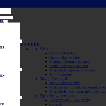
HU
TERMÉKEK
ES
Fűtés
Tároló Fűtőtestek
Napkollektoros fűtés
Mattira elektromos kazánok
Inertia elektromos radiator
Thermira levegő-víz hőszivattyú
Törölközősínek
EN
Megújuló energiák
Napkollektoros fűtés
Thermira monoblokk aerotermikus re
Thermira Bibloc aerotermikus rendsze
Egészségügyi melegvíz
Aerotermikus DHW tartály
FR
Bojlerek