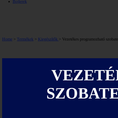
Bojlerek
Home
>
Termékek
>
Kiegészítők
> Vezetékes programozható szoba
VEZETÉ
SZOBATE