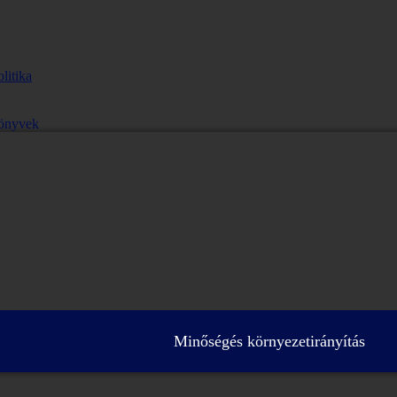
litika
önyvek
Minőségés környezetirányítás