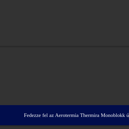
Fedezze fel az Aerotermia Thermira Monoblokk új