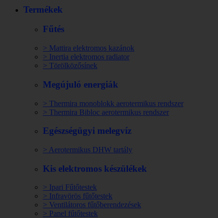
Termékek
Fűtés
> Mattira elektromos kazánok
> Inertia elektromos radiator
> Törölközősínek
Megújuló energiák
> Thermira monoblokk aerotermikus rendszer
> Thermira Bibloc aerotermikus rendszer
Egészségügyi melegvíz
> Aerotermikus DHW tartály
Kis elektromos készülékek
> Ipari Fűtőtestek
> Infravörös fűtőtestek
> Ventilátoros fűtőberendezések
> Panel fűtőtestek