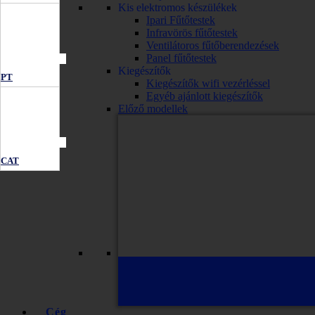
Kis elektromos készülékek
Ipari Fűtőtestek
Infravörös fűtőtestek
Ventilátoros fűtőberendezések
Panel fűtőtestek
Kiegészítők
PT
Kiegészítők wifi vezérléssel
Egyéb ajánlott kiegészítők
Előző modellek
CAT
Cég