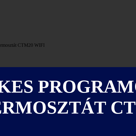
termosztát CTM20 WIFI
KES PROGRA
RMOSZTÁT CT