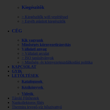
Kiegészítők
> Kiegészítők wifi vezérléssel
> Egyéb ajánlott kiegészítők
CÉG
Kik vagyunk
Minőségés környezetirányítás
Vállalati anyag
> Vállalati arculat
> ISO tanúsítványok
> Minőség- és környezetgazdálkodási politika
KAPCSOLAT
GYIK
LETÖLTÉSEK
Katalógusok
Kézikönyvek
Videók
Tároló Fűtőtestek
Napkollektoros fűtés
Thermira levegő-víz hőszivattyú