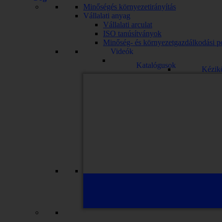
Minőségés környezetirányítás
Vállalati anyag
Vállalati arculat
ISO tanúsítványok
Minőség- és környezetgazdálkodási po
Videók
Katalógusok
Kézik