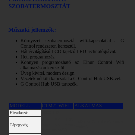
SZOBATERMOSZTÁT
Műszaki jellemzők:
Környezeti szobatermosztát wifi-kapcsolattal a G
Control rendszeren keresztül.
Háttérvilágítású LCD kijelző LED technológiával.
Heti programozás.
Könnyen programozható az Elnur Control Wifi
alkalmazáson keresztül.
Üveg kivitel, modern design.
Vezeték nélküli kapcsolat a G Control Hub USB-vel.
G Control Hub USB tartozék.
MODELL
CTM21 WIFI
ALKALMAS
90000130
Hivatkozás
2 x 1,5V LR06
– Mattira Combi elektromos
Tápegység
vagy AA elem
kazánok.
(nem tartozék)
– Mattira System