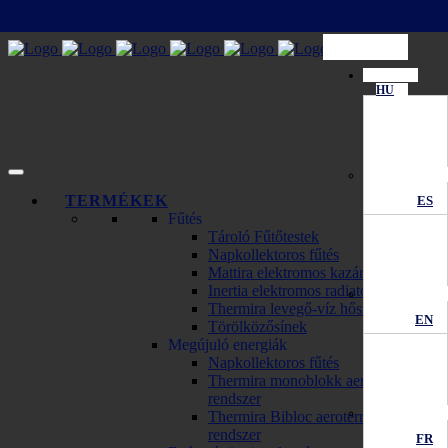
HU
TERMÉKEK
ES
Fűtés
Tároló Fűtőtestek
Napkollektoros fűtés
Mattira elektromos kazánok
Inertia elektromos radiator
Thermira levegő-víz hőszivattyú
EN
Törölközősínek
Megújuló energiák
Napkollektoros fűtés
Thermira monoblokk aerotermikus
rendszer
Thermira Bibloc aerotermikus
rendszer
FR