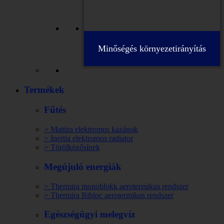
Minőségés környezetirányítás
Termékek
Fűtés
> Mattira elektromos kazánok
> Inertia elektromos radiator
> Törölközősínek
Megújuló energiák
> Thermira monoblokk aerotermikus rendszer
> Thermira Bibloc aerotermikus rendszer
Egészségügyi melegvíz