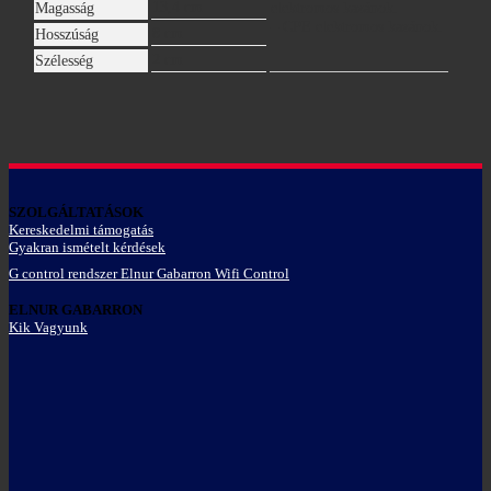
13,4 cm
Magasság
elektromos kazánok.
– CPE elektromos kazánok.
8 cm
Hosszúság
2 cm
Szélesség
SZOLGÁLTATÁSOK
Kereskedelmi támogatás
Gyakran ismételt kérdések
G control rendszer Elnur Gabarron Wifi Control
ELNUR GABARRON
Kik Vagyunk