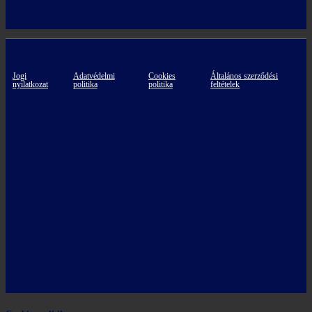
Jogi
Adatvédelmi
Cookies
Általános szerződési
nyilatkozat
politika
politika
feltételek