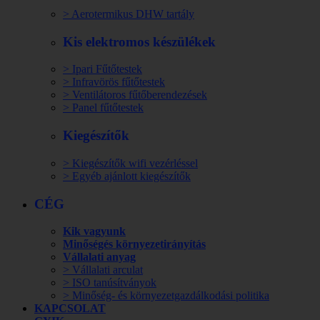
> Aerotermikus DHW tartály
Kis elektromos készülékek
> Ipari Fűtőtestek
> Infravörös fűtőtestek
> Ventilátoros fűtőberendezések
> Panel fűtőtestek
Kiegészítők
> Kiegészítők wifi vezérléssel
> Egyéb ajánlott kiegészítők
CÉG
Kik vagyunk
Minőségés környezetirányítás
Vállalati anyag
> Vállalati arculat
> ISO tanúsítványok
> Minőség- és környezetgazdálkodási politika
KAPCSOLAT