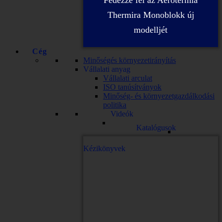
Fedezze fel az Aerotermia
Thermira Monoblokk új
modelljét
Cég
Minőségés környezetirányítás
Vállalati anyag
Vállalati arculat
ISO tanúsítványok
Minőség- és környezetgazdálkodási
politika
Videók
Katalógusok
Kézikönyvek