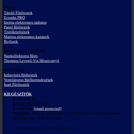
FŰTÉS
Tároló Fűtőtestek
Ecombi PRO
Inertia elektromos radiator
Panel fűtőtestek
Törölközősínek
Mattira elektromos kazánok
Bojlerek
MEGÚJULÓ ENERGIA
Napkollektoros fűtés
Thermira Levegő-Víz Hőszivattyú
KISGÉPEK
Infravörös fűtőtestek
Ventilátoros fűtőberendezések
Ipari Fűtőtestek
KIEGÉSZÍTŐK
KAPCSOLAT
Készítő: ELNUR, S.A.
E-mail cím
:
[email protected]
Telephely
: Travesía Villa Esther, 11 28110 Algete, Madrid, España
Telefonszám
: +34916281440
© 1973-2026 ELNUR S.A. Minden jog fenntartva