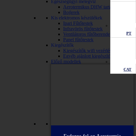
Egészségügyi melegvíz
Aerotermikus DHW tartály
Bojlerek
Kis elektromos készülékek
Ipari Fűtőtestek
Infravörös fűtőtestek
PT
Ventilátoros fűtőberendezések
Panel fűtőtestek
Kiegészítők
Kiegészítők wifi vezérléssel
Egyéb ajánlott kiegészítők
Előző modellek
CAT