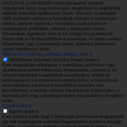
Az ELNUR GABARRON cookie-kat használ, amelyek
szükségesek ahhoz, hogy biztonságos, megbízható és megfelelően
működő weboldalt kínálhassunk Önnek. Más első- és harmadik
féltől származó cookiekat is használunk elemzési és reklámozási
célokra, amelyek segítenek a weboldalon kínált tartalom és
szolgáltatások javításában, valamint a felhasználói élmény
fokozásában, figyelembe véve az Ön böngészési preferenciáit.
Ezeket csak az Ön hozzájárulásával használjuk. Az összes cookie-t
elfogadhatja, vagy kiválaszthatja azokat, amelyeket preferenciái
szerint engedélyezni kíván.
Működéshez szükséges, technikai jellegű cookie-k
Működéshez szükséges, technikai jellegű cookie-k
Ezek mindenképp szükségesek a weboldalon, platformon vagy
alkalmazáson történő felhasználói böngészéshez, valamint az ott
szereplő különböző szolgáltatások használatához, például az
adatforgalom és a kommunikáció ellenőrzéséhez, a bejelentkezés
azonosításához, a korlátozott hozzáférésű részekhez való
hozzáféréshez, a rendelés vásárlási folyamatának befejezéséhez, a
regisztrációhoz vagy a biztonsági elemek használatához a böngészés
során.
Egyedi cookie-k
Egyedi cookie-k
Ezek lehetővé teszik, hogy a felhasználó preferenciáit megjegyezzék
egy már meglátogatott weboldal böngészésekor, például a használt
nyelvet, a szolgáltatás eléréséhez használt böngésző típusát, a