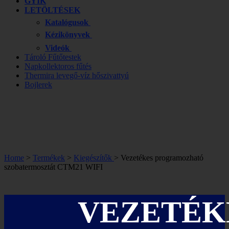
GYIK
LETÖLTÉSEK
Katalógusok
Kézikönyvek
Videók
Tároló Fűtőtestek
Napkollektoros fűtés
Thermira levegő-víz hőszivattyú
Bojlerek
Home
>
Termékek
>
Kiegészítők
> Vezetékes programozható
szobatermosztát CTM21 WIFI
VEZETÉK