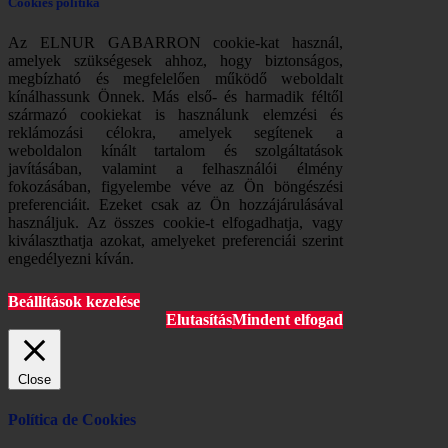
Cookies politika
Az ELNUR GABARRON cookie-kat használ,
amelyek szükségesek ahhoz, hogy biztonságos,
megbízható és megfelelően működő weboldalt
kínálhassunk Önnek. Más első- és harmadik féltől
származó cookiekat is használunk elemzési és
reklámozási célokra, amelyek segítenek a
weboldalon kínált tartalom és szolgáltatások
javításában, valamint a felhasználói élmény
fokozásában, figyelembe véve az Ön böngészési
preferenciáit. Ezeket csak az Ön hozzájárulásával
használjuk. Az összes cookie-t elfogadhatja, vagy
kiválaszthatja azokat, amelyeket preferenciái szerint
engedélyezni kíván.
Beállítások kezelése
Elutasítás
Mindent elfogad
Close
Política de Cookies