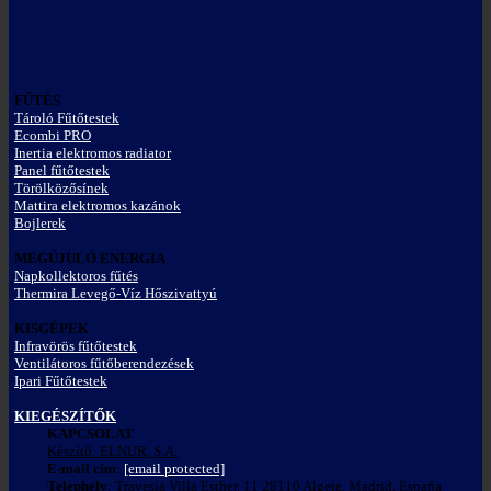
FŰTÉS
Tároló Fűtőtestek
Ecombi PRO
Inertia elektromos radiator
Panel fűtőtestek
Törölközősínek
Mattira elektromos kazánok
Bojlerek
MEGÚJULÓ ENERGIA
Napkollektoros fűtés
Thermira Levegő-Víz Hőszivattyú
KISGÉPEK
Infravörös fűtőtestek
Ventilátoros fűtőberendezések
Ipari Fűtőtestek
KIEGÉSZÍTŐK
KAPCSOLAT
Készítő: ELNUR, S.A.
E-mail cím
:
[email protected]
Telephely
: Travesía Villa Esther, 11 28110 Algete, Madrid, España