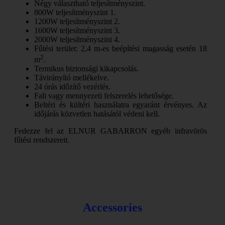
Négy választható teljesítményszint.
800W teljesítményszint 1.
1200W teljesítményszint 2.
1600W teljesítményszint 3.
2000W teljesítményszint 4.
Fűtési terület: 2,4 m-es beépítési magasság esetén 18
2
m
.
Termikus biztonsági kikapcsolás.
Távirányító mellékelve.
24 órás időzítő vezérlés.
Fali vagy mennyezeti felszerelés lehetősége.
Beltéri és kültéri használatra egyaránt érvényes. Az
időjárás közvetlen hatásától védeni kell.
Fedezze fel az ELNUR GABARRON egyéb infravörös
fűtési rendszereit.
Accessories