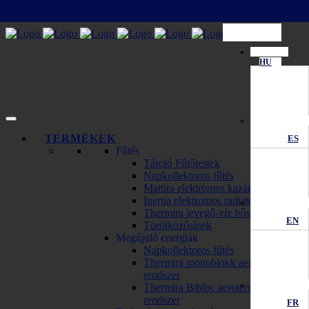
HU
TERMÉKEK
ES
Fűtés
Tároló Fűtőtestek
Napkollektoros fűtés
Mattira elektromos kazánok
Inertia elektromos radiator
Thermira levegő-víz hőszivattyú
EN
Törölközősínek
Megújuló energiák
Napkollektoros fűtés
Thermira monoblokk aerotermikus
rendszer
Thermira Bibloc aerotermikus
rendszer
FR