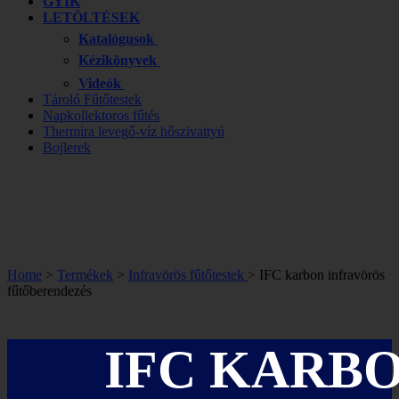
GYIK
LETÖLTÉSEK
Katalógusok
Kézikönyvek
Videók
Tároló Fűtőtestek
Napkollektoros fűtés
Thermira levegő-víz hőszivattyú
Bojlerek
Home
>
Termékek
>
Infravörös fűtőtestek
> IFC karbon infravörös
fűtőberendezés
IFC KARB