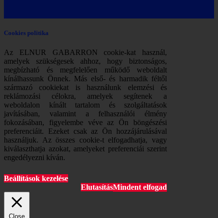
Cookies politika
Az ELNUR GABARRON cookie-kat használ,
amelyek szükségesek ahhoz, hogy biztonságos,
megbízható és megfelelően működő weboldalt
kínálhassunk Önnek. Más első- és harmadik féltől
származó cookiekat is használunk elemzési és
reklámozási célokra, amelyek segítenek a
weboldalon kínált tartalom és szolgáltatások
javításában, valamint a felhasználói élmény
fokozásában, figyelembe véve az Ön böngészési
preferenciáit. Ezeket csak az Ön hozzájárulásával
használjuk. Az összes cookie-t elfogadhatja, vagy
kiválaszthatja azokat, amelyeket preferenciái szerint
engedélyezni kíván.
Beállítások kezelése
Elutasítás
Mindent elfogad
Close