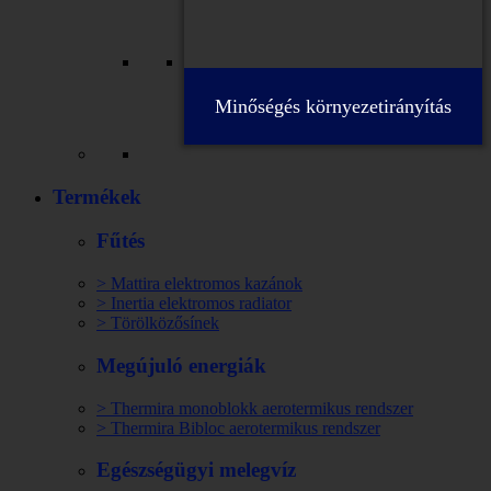
Minőségés környezetirányítás
Termékek
Fűtés
> Mattira elektromos kazánok
> Inertia elektromos radiator
> Törölközősínek
Megújuló energiák
> Thermira monoblokk aerotermikus rendszer
> Thermira Bibloc aerotermikus rendszer
Egészségügyi melegvíz