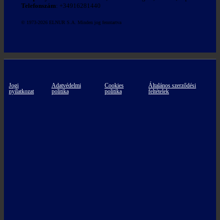
Telefonszám
: +34916281440
© 1973-2026 ELNUR S.A. Minden jog fenntartva
Jogi
Adatvédelmi
Cookies
Általános szerződési
nyilatkozat
politika
politika
feltételek