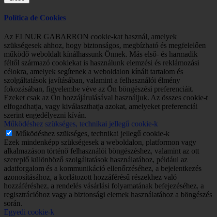
Política de Cookies
Az ELNUR GABARRON cookie-kat használ, amelyek
szükségesek ahhoz, hogy biztonságos, megbízható és megfelelően
működő weboldalt kínálhassunk Önnek. Más első- és harmadik
féltől származó cookiekat is használunk elemzési és reklámozási
célokra, amelyek segítenek a weboldalon kínált tartalom és
szolgáltatások javításában, valamint a felhasználói élmény
fokozásában, figyelembe véve az Ön böngészési preferenciáit.
Ezeket csak az Ön hozzájárulásával használjuk. Az összes cookie-t
elfogadhatja, vagy kiválaszthatja azokat, amelyeket preferenciái
szerint engedélyezni kíván.
Működéshez szükséges, technikai jellegű cookie-k
Működéshez szükséges, technikai jellegű cookie-k
Ezek mindenképp szükségesek a weboldalon, platformon vagy
alkalmazáson történő felhasználói böngészéshez, valamint az ott
szereplő különböző szolgáltatások használatához, például az
adatforgalom és a kommunikáció ellenőrzéséhez, a bejelentkezés
azonosításához, a korlátozott hozzáférésű részekhez való
hozzáféréshez, a rendelés vásárlási folyamatának befejezéséhez, a
regisztrációhoz vagy a biztonsági elemek használatához a böngészés
során.
Egyedi cookie-k