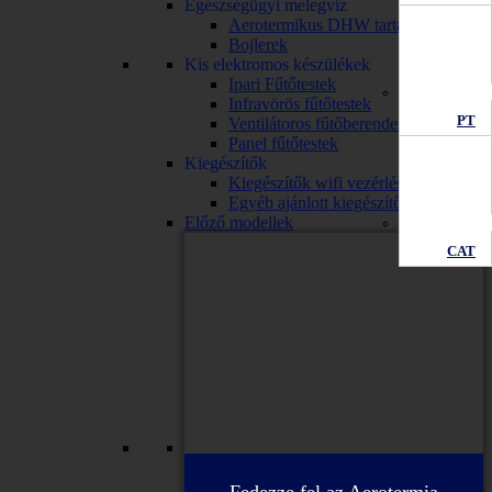
Egészségügyi melegvíz
Aerotermikus DHW tartály
Bojlerek
Kis elektromos készülékek
Ipari Fűtőtestek
Infravörös fűtőtestek
PT
Ventilátoros fűtőberendezések
Panel fűtőtestek
Kiegészítők
Kiegészítők wifi vezérléssel
Egyéb ajánlott kiegészítők
Előző modellek
CAT