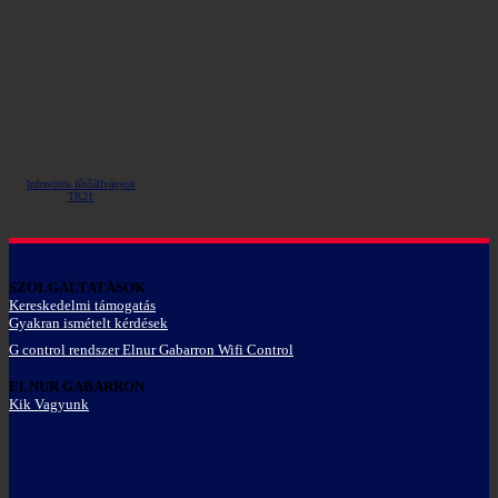
Infravörös fűtőállványok
TR21
SZOLGÁLTATÁSOK
Kereskedelmi támogatás
Gyakran ismételt kérdések
G control rendszer Elnur Gabarron Wifi Control
ELNUR GABARRON
Kik Vagyunk