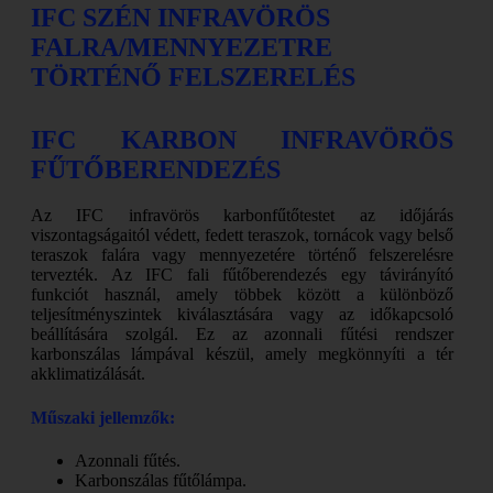
IFC SZÉN INFRAVÖRÖS
FALRA/MENNYEZETRE
TÖRTÉNŐ FELSZERELÉS
IFC KARBON INFRAVÖRÖS
FŰTŐBERENDEZÉS
Az IFC infravörös karbonfűtőtestet az időjárás
viszontagságaitól védett, fedett teraszok, tornácok vagy belső
teraszok falára vagy mennyezetére történő felszerelésre
tervezték. Az IFC fali fűtőberendezés egy távirányító
funkciót használ, amely többek között a különböző
teljesítményszintek kiválasztására vagy az időkapcsoló
beállítására szolgál. Ez az azonnali fűtési rendszer
karbonszálas lámpával készül, amely megkönnyíti a tér
akklimatizálását.
Műszaki jellemzők:
Azonnali fűtés.
Karbonszálas fűtőlámpa.