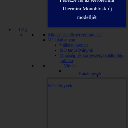
Fedezze fel az Aerotermia
Thermira Monoblokk új
modelljét
Cég
Minőségés környezetirányítás
Vállalati anyag
Vállalati arculat
ISO tanúsítványok
Minőség- és környezetgazdálkodási
politika
Videók
Katalógusok
Kézikönyvek