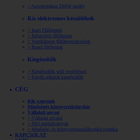
> Aerotermikus DHW tartály
Kis elektromos készülékek
> Ipari Fűtőtestek
> Infravörös fűtőtestek
> Ventilátoros fűtőberendezések
> Panel fűtőtestek
Kiegészítők
> Kiegészítők wifi vezérléssel
> Egyéb ajánlott kiegészítők
CÉG
Kik vagyunk
Minőségés környezetirányítás
Vállalati anyag
> Vállalati arculat
> ISO tanúsítványok
> Minőség- és környezetgazdálkodási politika
KAPCSOLAT